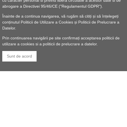
Reabilitarea termica a Scolii Gimnaziale Grozesti
cu caracter personal si privind libera circulatie a acestor date si de
abrogare a Directivei 95/46/CE ("Regulamentul GDPR").
SMIS 114009
Înainte de a continua navigarea, vă rugăm să citiți și să înțelegeți
conținutul
Politicii de Utilizare a Cookies
și
Politicii de Prelucrare a
Datelor
.
Prin continuarea navigării pe site confirmați acceptarea politicii de
utilizare a cookies si a politicii de prelucrare a datelor.
Sunt de acord