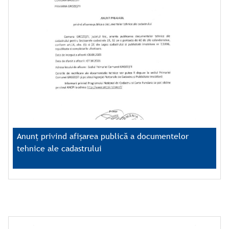
Anunț privind afișarea publică a documentelor
tehnice ale cadastrului