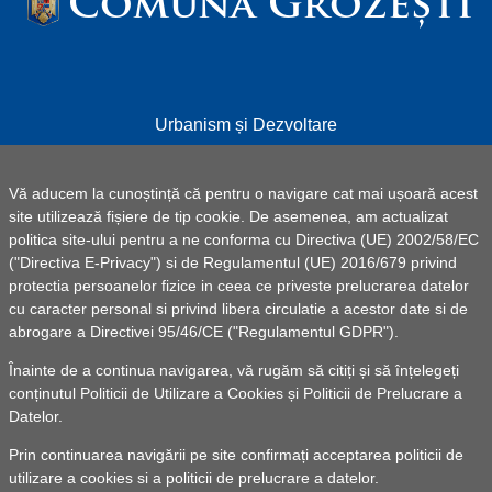
Comuna Grozești
Urbanism și Dezvoltare
Informații utile
Vă aducem la cunoștință că pentru o navigare cat mai ușoară acest
Formulare - Depunere Cereri Online
site utilizează fișiere de tip cookie. De asemenea, am actualizat
Starea civilă
politica site-ului pentru a ne conforma cu Directiva (UE) 2002/58/EC
("Directiva E-Privacy") si de Regulamentul (UE) 2016/679 privind
Asistenţă socială
protectia persoanelor fizice in ceea ce priveste prelucrarea datelor
Contact
cu caracter personal si privind libera circulatie a acestor date si de
abrogare a Directivei 95/46/CE ("Regulamentul GDPR").
Înainte de a continua navigarea, vă rugăm să citiți și să înțelegeți
© 2025 UAT Comuna Grozești -
Powered by Pancarpatica
conținutul
Politicii de Utilizare a Cookies
și
Politicii de Prelucrare a
Invest
|
Termeni de utilizare
Datelor
.
Realizarea acestei pagini de internet a fost susținută prin
Prin continuarea navigării pe site confirmați acceptarea politicii de
Programul național pentru transformarea digitală a autorităților
utilizare a cookies si a politicii de prelucrare a datelor.
publice locale, finanțat de Ministerul Economiei, Digitalizării,