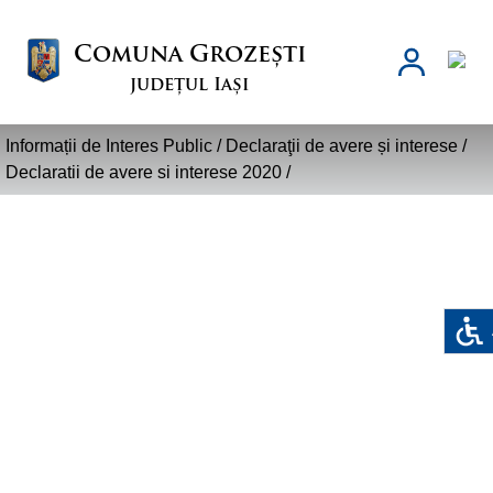
Comuna Grozești
județul Iași
Informații de Interes Public /
Declaraţii de avere și interese
/
Declaratii de avere si interese 2020
/