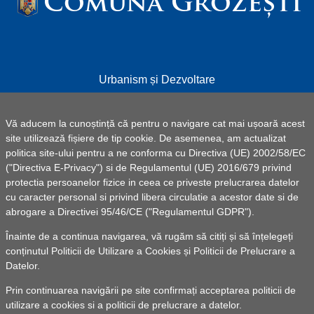
Comuna Grozești
Urbanism și Dezvoltare
Informații utile
Vă aducem la cunoștință că pentru o navigare cat mai ușoară acest
Formulare - Depunere Cereri Online
site utilizează fișiere de tip cookie. De asemenea, am actualizat
Starea civilă
politica site-ului pentru a ne conforma cu Directiva (UE) 2002/58/EC
("Directiva E-Privacy") si de Regulamentul (UE) 2016/679 privind
Asistenţă socială
protectia persoanelor fizice in ceea ce priveste prelucrarea datelor
Contact
cu caracter personal si privind libera circulatie a acestor date si de
abrogare a Directivei 95/46/CE ("Regulamentul GDPR").
Înainte de a continua navigarea, vă rugăm să citiți și să înțelegeți
© 2025 UAT Comuna Grozești -
Powered by Pancarpatica
conținutul
Politicii de Utilizare a Cookies
și
Politicii de Prelucrare a
Invest
|
Termeni de utilizare
Datelor
.
Realizarea acestei pagini de internet a fost susținută prin
Prin continuarea navigării pe site confirmați acceptarea politicii de
Programul național pentru transformarea digitală a autorităților
utilizare a cookies si a politicii de prelucrare a datelor.
publice locale, finanțat de Ministerul Economiei, Digitalizării,