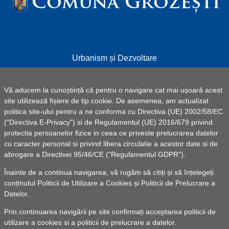
Comuna Grozești
Urbanism și Dezvoltare
Informații utile
Vă aducem la cunoștință că pentru o navigare cat mai ușoară acest
Formulare - Depunere Cereri Online
site utilizează fișiere de tip cookie. De asemenea, am actualizat
Starea civilă
politica site-ului pentru a ne conforma cu Directiva (UE) 2002/58/EC
("Directiva E-Privacy") si de Regulamentul (UE) 2016/679 privind
Asistenţă socială
protectia persoanelor fizice in ceea ce priveste prelucrarea datelor
Contact
cu caracter personal si privind libera circulatie a acestor date si de
abrogare a Directivei 95/46/CE ("Regulamentul GDPR").
Înainte de a continua navigarea, vă rugăm să citiți și să înțelegeți
© 2025 UAT Comuna Grozești -
Powered by Pancarpatica
conținutul
Politicii de Utilizare a Cookies
și
Politicii de Prelucrare a
Invest
|
Termeni de utilizare
Datelor
.
Realizarea acestei pagini de internet a fost susținută prin
Prin continuarea navigării pe site confirmați acceptarea politicii de
Programul național pentru transformarea digitală a autorităților
utilizare a cookies si a politicii de prelucrare a datelor.
publice locale, finanțat de Ministerul Economiei, Digitalizării,